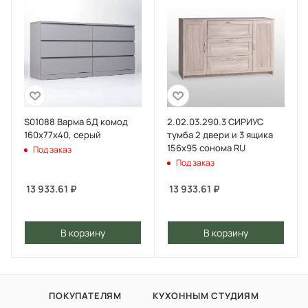
S01088 Варма 6Д комод
2.02.03.290.3 СИРИУС
160х77х40, серый
тумба 2 двери и 3 ящика
156х95 сонома RU
Под заказ
Под заказ
13 933.61
₽
13 933.61
₽
В корзину
В корзину
ПОКУПАТЕЛЯМ
КУХОННЫМ СТУДИЯМ