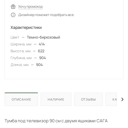
Хочу промокод
Дизайнер поможет подобрать все.
Характеристики
Цвет
—
Темно-бирюзовый
Ширина, мм
—
414
Высота, мм
—
622
Глубина, мм
—
904
Длина, мм
—
904
ОПИСАНИЕ
НАЛИЧИЕ
ОТЗЫВЫ
КАК КУП
Тумба под телевизор 90 см с двумя ящиками САГА