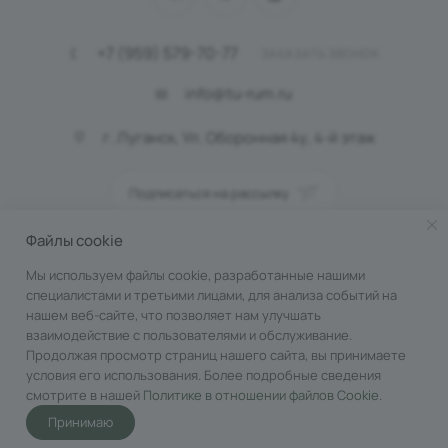
+7 (959) 579-70-77
ЗАКАЗАТЬ ЗВОНОК
info@tu-rum.ru
г. Луганск, Ул. Оборонная 4у, 4-й этаж
Подписаться на рассылку
Файлы cookie
ПОЛИТИКА КОНФИДЕНЦИАЛЬНОСТИ
Мы используем файлы cookie, разработанные нашими
специалистами и третьими лицами, для анализа событий на
нашем веб-сайте, что позволяет нам улучшать
взаимодействие с пользователями и обслуживание.
Продолжая просмотр страниц нашего сайта, вы принимаете
условия его использования. Более подробные сведения
смотрите в нашей
Политике в отношении файлов Cookie
.
Принимаю
Главная
Акции
Корзина
Избранные
Услуги
Кабинет