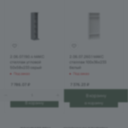
2.06.07.190.4 МАКС
2.06.07.260.1 МАКС
стеллаж угловой
стеллаж 100х36х233
50х58х233 серый
белый
Под заказ
Под заказ
7 786.07
₽
7 376.23
₽
В корзину
В корзину
В корзину