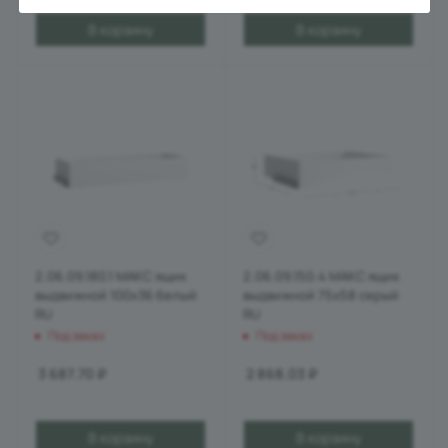
В корзину
В корзину
2.06.09.180.1 МАКС ящик
2.06.09.150.4 МАКС ящик
выдвижной 100х36 белый
выдвижной 75х58 серый
RU
RU
Под заказ
Под заказ
3 687.70
₽
2 868.03
₽
В корзину
В корзину