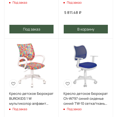
монстры сетка/ткань
пластик белый
Под заказ
Под заказ
крестов. пластик пластик
белый
5 811.48
₽
Под заказ
В корзину
Кресло детское Бюрократ
Кресло детское Бюрократ
BUROKIDS 1 W
Ch-W797 синий сиденье
мультиколор алфавит
синий TW-10 сетка/ткань
крестов. пластик пластик
крестов. пластик пластик
Под заказ
Под заказ
белый
белый