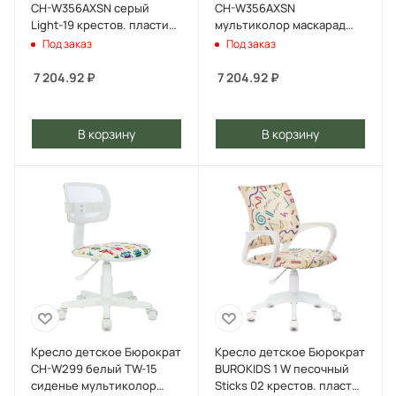
CH-W356AXSN серый
CH-W356AXSN
Light-19 крестов. пластик
мультиколор маскарад
пластик белый
крестов. пластик пластик
Под заказ
Под заказ
белый
7 204.92
₽
7 204.92
₽
В корзину
В корзину
Кресло детское Бюрократ
Кресло детское Бюрократ
CH-W299 белый TW-15
BUROKIDS 1 W песочный
сиденье мультиколор
Sticks 02 крестов. пластик