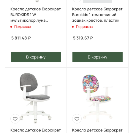
Кресло детское Бюрократ
Кресло детское Бюрократ
BUROKIDS 1 W
Burokids 1 темно-синий
мультиколор луна
зодиак крестов. пластик
розовая крестов. пластик
Под заказ
Под заказ
пластик белый
5 811.48
₽
5 319.67
₽
В корзину
В корзину
Кресло детское Бюрократ
Кресло детское Бюрократ