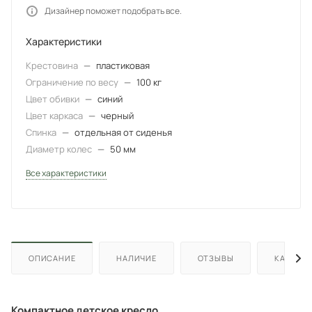
Дизайнер поможет подобрать все.
Характеристики
Крестовина
—
пластиковая
Ограничение по весу
—
100 кг
Цвет обивки
—
синий
Цвет каркаса
—
черный
Спинка
—
отдельная от сиденья
Диаметр колес
—
50 мм
Все характеристики
ОПИСАНИЕ
НАЛИЧИЕ
ОТЗЫВЫ
КАК КУП
Компактное детское кресло