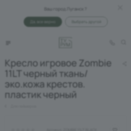
Ваш город Луганск ?
Да, все верно
Выбрать другой
Кресло игровое Zombie
11LT черный ткань/
эко.кожа крестов.
пластик черный
Для геймеров
Артикул:
ZOMBIE 11LT BLACK