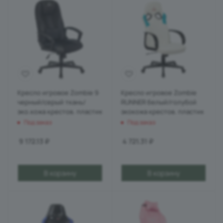
Кресло игровое Zombie 9
Кресло игровое Zombie
черный/серый ткань/
RUNNER белый/голубой
эко.кожа крестов. пластик
экокожа крестов. пластик
Под заказ
Под заказ
9 172.13
₽
4 721.31
₽
В корзину
В корзину