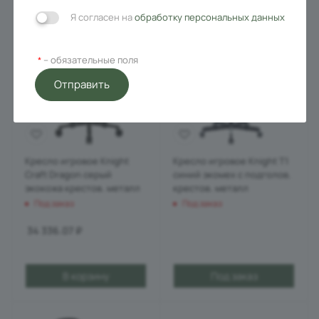
Я согласен на
обработку персональных данных
– обязательные поля
*
Отправить
Кресло игровое Knight
Кресло игровое Knight T1
Craft Dragon серый
синий экомех с подголов.
экокожа крестов. металл
крестов. металл
Под заказ
Под заказ
34 336.07
₽
В корзину
Под заказ