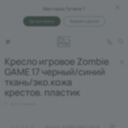
Ваш город Луганск ?
Да, все верно
Выбрать другой
Кресло игровое Zombie
GAME 17 черный/синий
ткань/эко.кожа
крестов. пластик
Для геймеров
Артикул:
ZOMBIE GAME 17 BLUE