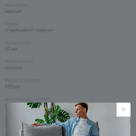
Цвет каркаса
черный
Спинка
отдельная от сиденья
Диаметр колес
50 мм
Материал колес
пластик
Высота сиденья MIN
450 мм
Высота подлокотника MIN
210 мм
Глубина сиденья MIN
385 мм