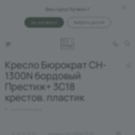
Ваш город Луганск ?
Да, все верно
Выбрать другой
Кресло Бюрократ CH-
1300N бордовый
Престиж+ 3C18
крестов. пластик
Для операторов
Артикул:
CH-1300N/3C18