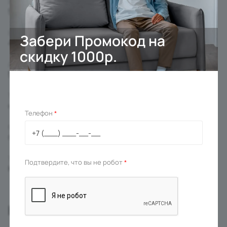
Ширина с подлокотниками
570 мм
Ширина сиденья
Забери Промокод на
480 мм
скидку 1000р.
Диаметр креста
560 мм
Тип основания
на колесиках
Телефон
*
Материал основания
пластик
Тип
Подтвердите, что вы не робот
*
Кресло
Вас может заинтересовать