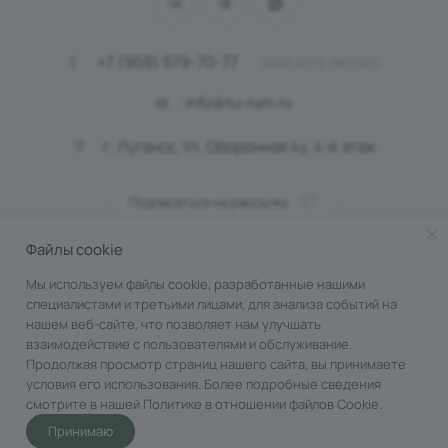
+7 (959) 579-70-77
ЗАКАЗАТЬ ЗВОНОК
info@tu-rum.ru
г. Луганск, Ул. Оборонная 4у, 4-й этаж
Подписаться на рассылку
Файлы cookie
ПОЛИТИКА КОНФИДЕНЦИАЛЬНОСТИ
Мы используем файлы cookie, разработанные нашими
специалистами и третьими лицами, для анализа событий на
нашем веб-сайте, что позволяет нам улучшать
взаимодействие с пользователями и обслуживание.
Продолжая просмотр страниц нашего сайта, вы принимаете
условия его использования. Более подробные сведения
смотрите в нашей
Политике в отношении файлов Cookie
.
Принимаю