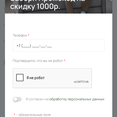
скидку 1000р.
Тип основания
на колесиках
Материал основания
металл
Телефон
*
Тип
Кресло
Вас может заинтересовать
Подтвердите, что вы не робот
*
Я согласен на
обработку персональных данных
– обязательные поля
*