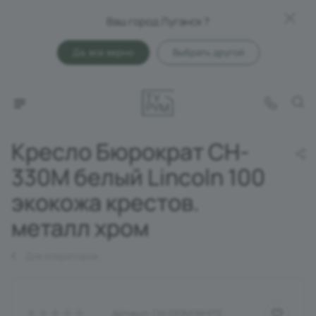
Ваш город Луганск ?
Да, все верно
Выбрать другой
Кресло Бюрократ CH-
330M белый Lincoln 100
экокожа крестов.
металл хром
Для операторов
Артикул:
CH-330M/WHITE