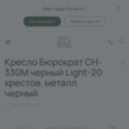
Ваш город Луганск ?
Да, все верно
Выбрать другой
Кресло Бюрократ CH-
330M черный Light-20
крестов. металл
черный
Для операторов
Артикул:
CH-330M/LT-20