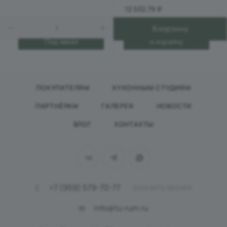
12 532.79
₽
В корзину
Под заказ
В корзину
ПОКУПАТЕЛЯМ
КУХОННЫМ СТУДИЯМ
ПАРТНЁРАМ
ГАЛЕРЕЯ
НОВОСТИ
БЛОГ
КОНТАКТЫ
+7 (959) 579-70-77
ЗАКАЗАТЬ ЗВОНОК
info@tu-rum.ru