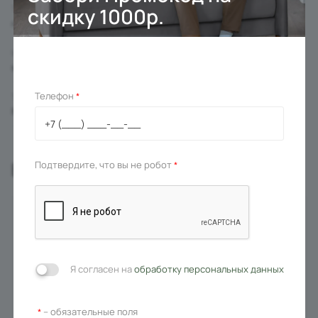
скидку 1000р.
Тип основания
на колесиках
Материал основания
металл
Телефон
*
Тип
Кресло
Вас может заинтересовать
Подтвердите, что вы не робот
*
Я согласен на
обработку персональных данных
– обязательные поля
*