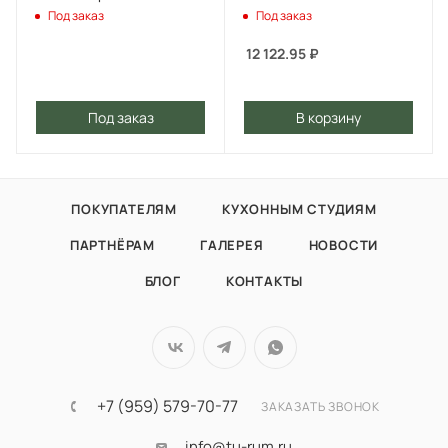
крестов.4-луч. пластик
Под заказ
Под заказ
пластик белый
12 122.95
₽
Под заказ
В корзину
ПОКУПАТЕЛЯМ
КУХОННЫМ СТУДИЯМ
ПАРТНЁРАМ
ГАЛЕРЕЯ
НОВОСТИ
БЛОГ
КОНТАКТЫ
+7 (959) 579-70-77
ЗАКАЗАТЬ ЗВОНОК
info@tu-rum.ru