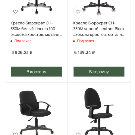
Кресло Бюрократ CH-
Кресло Бюрократ CH-
330M белый Lincoln 100
330M черный Leather Black
экокожа крестов. металл
экокожа крестов. металл
хром
черный
Под заказ
Под заказ
3 926.23
₽
6 139.34
₽
В корзину
В корзину