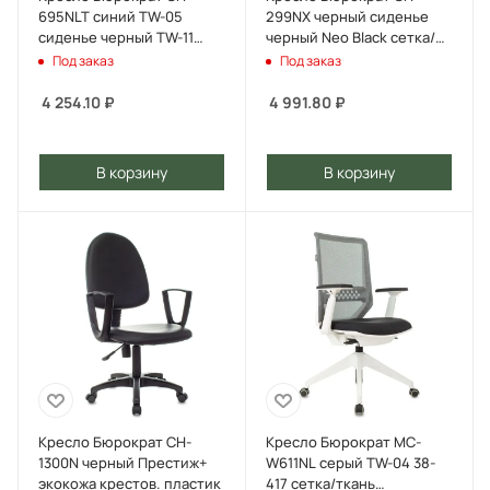
695NLT синий TW-05
299NX черный сиденье
сиденье черный TW-11
черный Neo Black сетка/
сетка/ткань крестов.
ткань крестов. пластик
Под заказ
Под заказ
пластик
4 254.10
₽
4 991.80
₽
В корзину
В корзину
Кресло Бюрократ CH-
Кресло Бюрократ MC-
1300N черный Престиж+
W611NL серый TW-04 38-
экокожа крестов. пластик
417 сетка/ткань