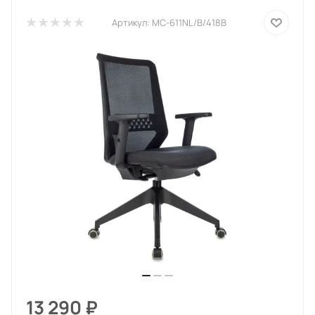
Артикул:
MC-611NL/B/418B
13 290
₽