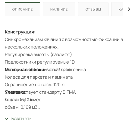
ОПИСАНИЕ
НАЛИЧИЕ
ОТЗЫВЫ
КАК КУП
Конструкция:
Синхромеханизм качания с возможностью фиксации в
нескольких положениях
Регулировка высоты (газлифт)
Подлокотники регулируемые 1D
Материал обивки:
сетка/ткань
Пластиковая 4ех лучевая крестовина
Колеса для паркета и ламината
Ограничение по весу: 120 кг
Упаковка:
Соответствует стандарту BIFMA
масса: 15,10 кг
Гарантия: 24 мес.
объем: 0,169 м3
габариты (мм): 620 х 500 х 545