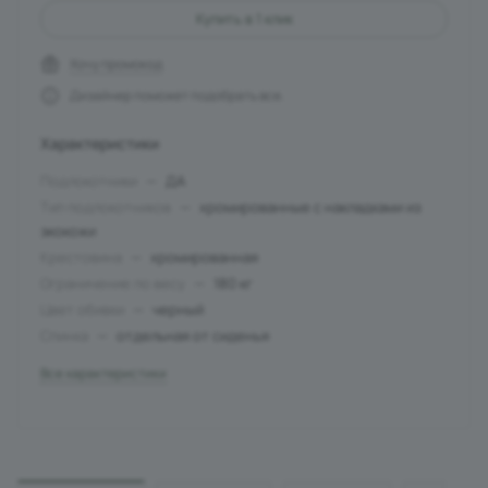
Купить в 1 клик
Хочу промокод
Дизайнер поможет подобрать все.
Характеристики
Подлокотники
—
ДА
Тип подлокотников
—
хромированные с накладками из
экокожи
Крестовина
—
хромированная
Ограничение по весу
—
180 кг
Цвет обивки
—
черный
Спинка
—
отдельная от сиденья
Все характеристики