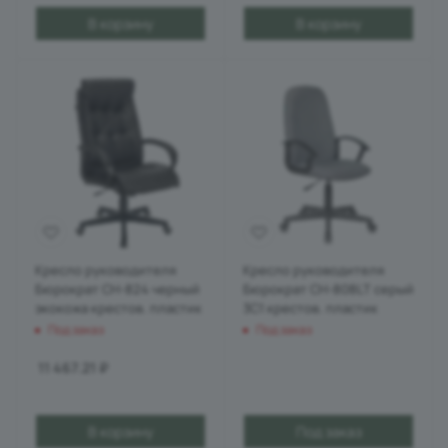
В корзину
В корзину
Кресло руководителя
Кресло руководителя
Бюрократ CH-824 черный
Бюрократ CH-808LT серый
экокожа крестов. пластик
3C1 крестов. пластик
Под заказ
Под заказ
11 467.21
₽
В корзину
Под заказ