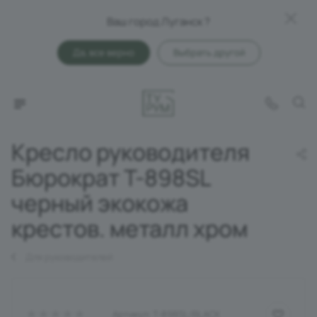
Ваш город Луганск ?
Да, все верно
Выбрать другой
Кресло руководителя
Бюрократ T-898SL
черный экокожа
крестов. металл хром
Для руководителей
Артикул:
T-898SL/BLACK