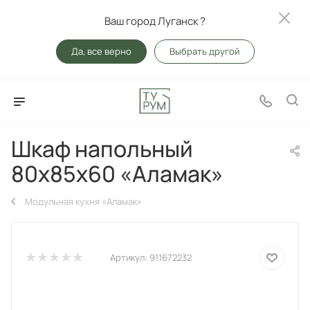
Ваш город Луганск ?
Да, все верно
Выбрать другой
Шкаф напольный
80х85х60 «Аламак»
Модульная кухня «Аламак»
Артикул:
911672232