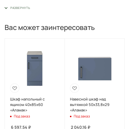
ЛДСП.
Вас может заинтересовать
Шкаф напольный с
Навесной шкаф над
ящиком 40х85х60
вытяжкой 50х33,8х29
«Аламак»
«Аламак»
Под заказ
Под заказ
6 597.54
₽
2 040.16
₽